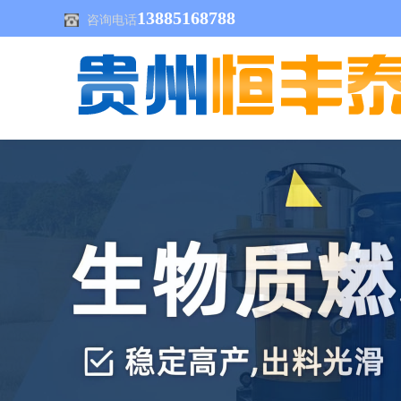
13885168788
咨询电话