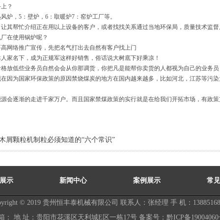
备上？
热风炉，5：壁炉，6：取暖炉7：窑炉工厂等。
，让其帮忙介绍正在用以上设备的客户，或者找找关系通过当地环保局，质量技术监督
么厂在使用锅炉呢？
要高网络推广宣传，先把名气打出去自然有客户找上门
靠人家名下，成为正规军这样好销售，俗话说大树底下好乘凉！
价格放低些业务员自然会会从你那调货，你把凡是能帮你卖货的人都视为自己的业务员
现在因为国家环保政策的原因禁烧煤炭的地方在国内越来越多，比如河北，江苏等污染
能源会逐渐的走进千家万户。而且国家禁煤政策的实行就是在给我们开拓市场，有政策
木屑颗粒机制粒必须知道的“六个常识”
展示
新闻中心
案例展示
常
pyright © 2019 贵州恒丰泰机械有限公司 联系人：张经理 手 机：13885168
 箱： 地 址：贵阳市花溪区天利城E区一栋17号 备案号：
黔ICP备19004060