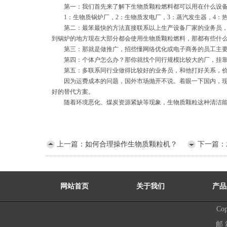
第一：我们首先来了解下生物质颗粒燃料都可以用在什么设
1：生物质锅炉厂，2：生物质发电厂，3：蒸汽发生器，4：
第二：最笨最快的方法直接联系以上生产设备厂家的业务员
到锅炉的地方现在大部分都会使用生物质颗粒燃料，那都有些什
第三：那就是做推广，招些懂网络优化或电子商务的员工主
第四：个体户怎么办？那你就找个同行规模比较大的厂，挂
第五：多联系同行业做得比较好的业务员，和他打好关系，
因为运费成本的问题，国外市场抛开不说。着眼一下国内，
好的替代方案。
随着环境恶化、煤炭资源紧缺等现象，生物质颗粒这种清洁
上一篇：
如何合理操作生物质颗粒机？
下一篇：
网站首页
关于我们
产品
Co
邮